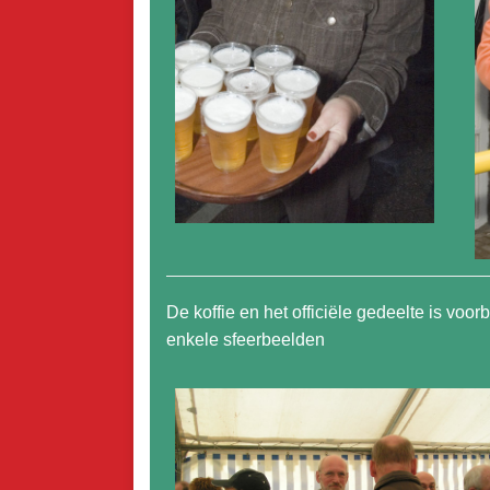
De koffie en het officiële gedeelte is voorb
enkele sfeerbeelden