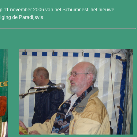
Wachtwoord vergeten?
Gebruikersnaam vergeten?
 op 11 november 2006 van het Schuimnest, het nieuwe
ging de Paradijsvis