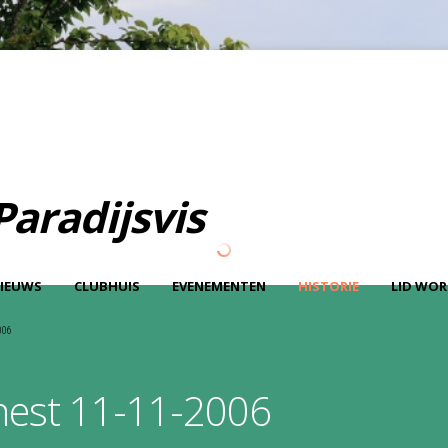
LOG IN
OR
REGISTER
Paradijsvis
Gebruikersnaa
m
IEUWS
CLUBHUIS
EVENEMENTEN
HISTORIE
LID WO
Wachtwoord
006
Onthoud mij
est 11-11-2006