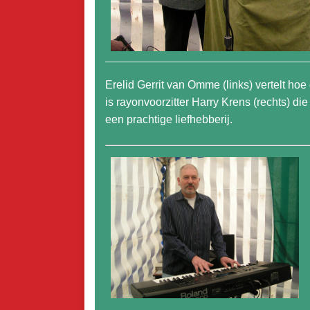
Erelid Gerrit van Omme (links) vertelt h
is rayonvoorzitter Harry Krens (rechts) di
een prachtige liefhebberij.