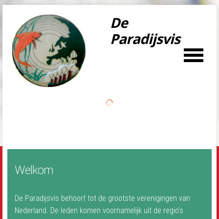
De
Paradijsvis
LOG IN
OR
REGISTER
Gebruikersnaa
m
Wachtwoord
Welkom
Onthoud mij
De Paradijsvis behoort tot de grootste verenigingen van
Nederland. De leden komen voornamelijk uit de regio's