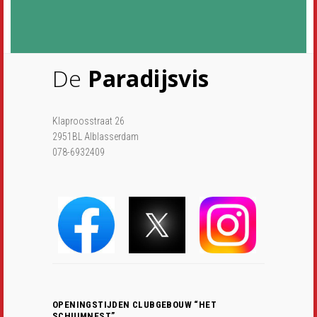
De
Paradijsvis
Klaproosstraat 26
2951BL Alblasserdam
078-6932409
OPENINGSTIJDEN CLUBGEBOUW “HET
SCHUIMNEST”