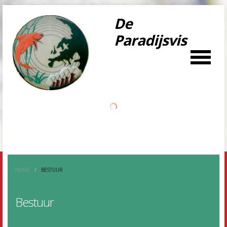
De
Paradijsvis
LOG IN
OR
REGISTER
Gebruikersnaa
m
Wachtwoord
HOME
/
BESTUUR
Onthoud mij
Bestuur