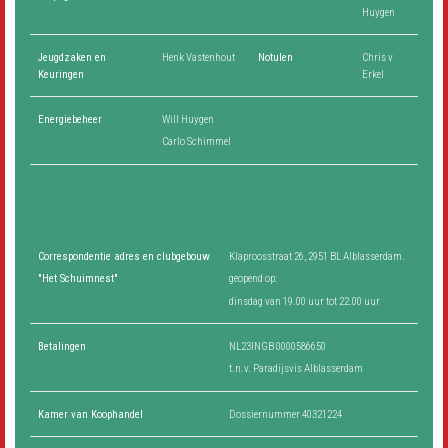
Huygen
Jeugdzaken en
Henk Vastenhout
Notulen
Chris v
Keuringen
Erkel
Energiebeheer
Will Huygen
Carlo Schimmel
Correspondentie adres en clubgebouw
Klaproosstraat 26, 2951 BL Alblasserdam.
"Het Schuimnest"
geopend op:
dinsdag van 19.00 uur tot 22.00 uur
Betalingen
NL23INGB 0000586650
t.n.v. Paradijsvis Alblasserdam
Kamer van Koophandel
Dossiernummer 40321224