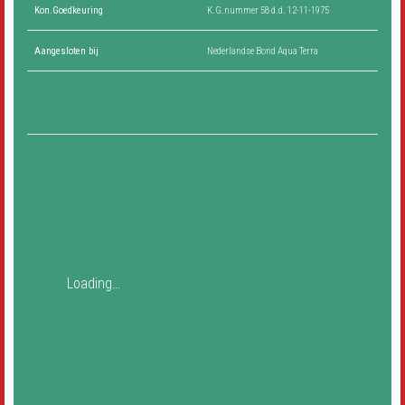
Kon.Goedkeuring
K.G.nummer 58 d.d. 12-11-1975
Aangesloten bij
Nederlandse Bond Aqua Terra
Loading…
P
N
r
e
e
x
v
t