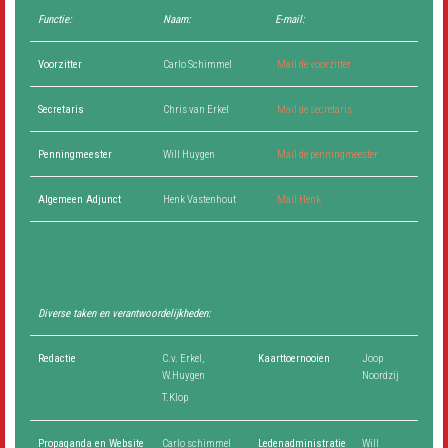
Functie:
Naam:
E-mail:
Wachtwoord vergeten?
Gebruikersnaam vergeten?
Voorzitter
Carlo Schimmel
Mail de voorzitter
Secretaris
Chris van Erkel
Mail de secretaris
Penningmeester
Will Huygen
Mail de penningmeester
Algemeen Adjunct
Henk Vastenhout
Mail Henk
Diverse taken en verantwoordelijkheden:
Redactie
C.v. Erkel,
Kaarttoernooien
Joop
W.Huygen
Noordzij
T.Klop
Propaganda en Website
Carlo schimmel
Ledenadministratie
Will