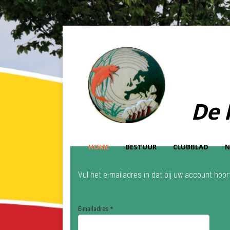
De 
HOME
BESTUUR
CLUBBLAD
N
Vul het e-mailadres in dat bij uw account hoo
E-mailadres
*