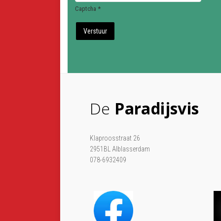
Captcha
*
Verstuur
De
Paradijsvis
Klaproosstraat 26
2951BL Alblasserdam
078-6932409