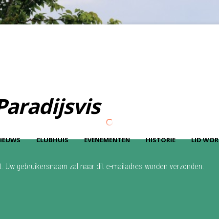
LOG IN
OR
REGISTER
Paradijsvis
Gebruikersnaa
m
IEUWS
CLUBHUIS
EVENEMENTEN
HISTORIE
LID WO
Wachtwoord
Onthoud mij
rt. Uw gebruikersnaam zal naar dit e-mailadres worden verzonden.